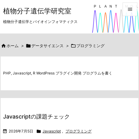

植物分子遺伝学研究室

植物分子遺伝学とバイオインフォマティクス
メニュ

サイド

ホーム
>

データサイエンス
>

プログラミング

前へ

PHP, Javascript, R WordPress プラグイン開発 プログラムを書く
次へ

検索
Javascriptの課題チェック

2026年7月5日

Javascript
,
プログラミング