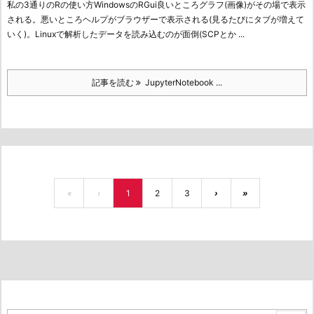
私の3通りのRの使い方WindowsのRGui良いところ
グラフ(画像)がその場で表示
される。
悪いところ
ヘルプがブラウザーで表示される(見るたびにタブが増えて
いく)。Linuxで解析したデータを読み込むのが面倒(SCPとか ...
記事を読む
JupyterNotebook ...
«
‹
1
2
3
›
»