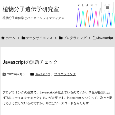

植物分子遺伝学研究室

植物分子遺伝学とバイオインフォマティクス
メニュ

サイド

ホーム
>

データサイエンス
>

プログラミング
>

Javascript

前へ

Javascriptの課題チェック
次へ


2026年7月5日

Javascript
,
プログラミング
検索
プログラミングの授業で、Javascriptを教えているのですが、学生が提出した
HTMLファイルをチェックするのが大変です。
index.htmlをつくって、次々と開
けるようにしているのですが、時にはソースコードをみたりす ...