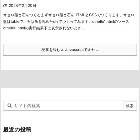

2024年2月20日
オセロ盤と石をつくる
まずオセロ盤と石をHTMLとCSSでつくります。オセロ
盤はtableで、石は角を丸めたdivでつくってみます。
othello1.htmlのソース
othello1.htmlの実行結果
下に表示されないとき ...
記事を読む
Javascriptでオセ ...
最近の投稿