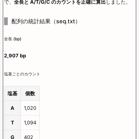
で、
全長と A/T/G/C のカウントを正確に算出
しました。
配列の統計結果（seq.txt）
全長 (bp)
2,907 bp
塩基ごとのカウント
塩基
個数
A
1,020
T
1,094
G
402