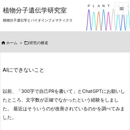

植物分子遺伝学研究室

植物分子遺伝学とバイオインフォマティクス
メニュ

サイド

ホーム
>

研究の横道

前へ

AIにできないこと
次へ

検索
以前、「300字で自己PRを書いて」とChatGPTにお願いし
たところ、文字数が正確でなかったという経験をしまし
た。 最近はそういうのが改善されているのかを調べてみま
した。