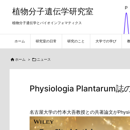
植物分子遺伝学研究室
植物分子遺伝学とバイオインフォマティクス
ホーム
研究室の日常
研究のこと
大学での学び

ホーム
>

ニュース
Physiologia Plantaru
名古屋大学の竹本大吾教授との共著論文がPhysiologia