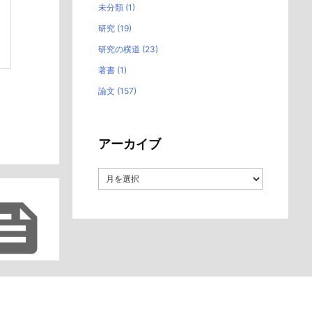
未分類
(1)
研究
(19)
研究の横道
(23)
著書
(1)
論文
(157)
アーカイブ
ア
ー
カ

イ
ブ